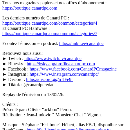
Tous nos magazines papiers et nos offres d’abonnement :
https://boutique.canardpc.com
Les derniers numéro de Canard PC :
https://boutique.canardpc.com/common/categories/4
Et Canard PC Hardware :
https://boutique.canardpc.com/common/categories/7
Ecoutez l'émission en podcast:
https://linktr.ee/canardpc
Retrouvez-nous aussi:
► Twitch :
https://www.twitch.tv/canardpc
► Bluesky :
https://bsky.app/profile/canardpc.com
► Facebook :
https://www.facebook.com/CanardPCmagazine
► Instagram :
https://www.instagram.com/canardpc/
► Discord :
https://discord.gg/nJJFe9r
► Tiktok : @canardpcredac
Replay de l'émission du 13/05/26.
Crédits :
Présenté par : Olivier ''ackboo'' Peron.
Réalisation : Jean-Ludovic " Monsieur Chat " Vignon.
Musique : Stéphane "Fishbone" Hébert, alias FB-1, disponible sur
BandCamp :
https://fb-1.bandcamp.com/album/canardpc-tv