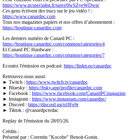
https://www.pcspecialist.fr/suivi/0wSZyeWDwn/
Ces gens écrivent des trucs sur le jeu vidéo ! :
https://www.canardpc.com
Tous nos magazines papiers et nos offres d’abonnement :
https://boutique.canardpc.com
Les derniers numéro de Canard PC :
https://boutique.canardpc.com/common/categories/4
Et Canard PC Hardware :
https://boutique.canardpc.com/common/categories/7
Ecoutez l'émission en podcast:
https://linktr.ee/canardpc
Retrouvez-nous aussi:
► Twitch :
https://www.twitch.tv/canardpc
► Bluesky :
https://bsky.app/profile/canardpc.com
► Facebook :
https://www.facebook.com/CanardPCmagazine
► Instagram :
https://www.instagram.com/canardpc/
► Discord :
https://discord.gg/nJJFe9r
► Tiktok : @canardpcredac
Replay de l'émission du 28/05/26.
Crédits :
Présenté par : Corentin "Kocobe" Benoit-Gonin.