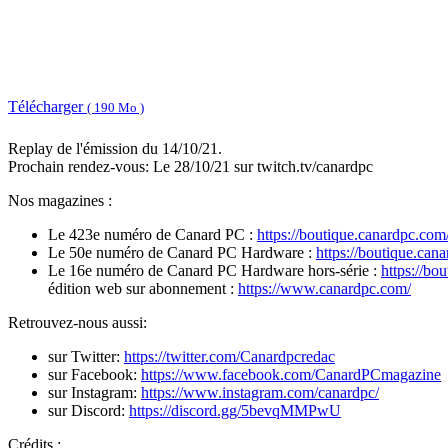
Télécharger
( 190 Mo )
Replay de l'émission du 14/10/21.
Prochain rendez-vous: Le 28/10/21 sur twitch.tv/canardpc
Nos magazines :
Le 423e numéro de Canard PC :
https://boutique.canardpc.co
Le 50e numéro de Canard PC Hardware :
https://boutique.ca
Le 16e numéro de Canard PC Hardware hors-série :
https://bo
édition web sur abonnement :
https://www.canardpc.com/​
Retrouvez-nous aussi:
sur Twitter:
https://twitter.com/Canardpcredac
sur Facebook:
https://www.facebook.com/CanardPCmagazine
sur Instagram:
https://www.instagram.com/canardpc/
sur Discord:
https://discord.gg/5bevqMMPwU
Crédits :