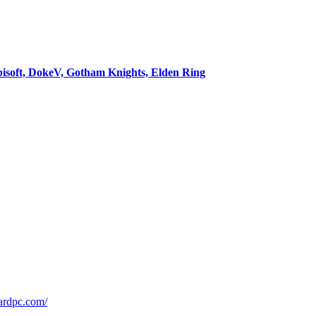
soft, DokeV, Gotham Knights, Elden Ring
nardpc.com/