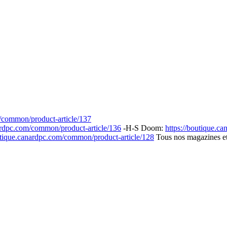
m/common/product-article/137
nardpc.com/common/product-article/136
-H-S Doom:
https://boutique.c
utique.canardpc.com/common/product-article/128
Tous nos magazines et