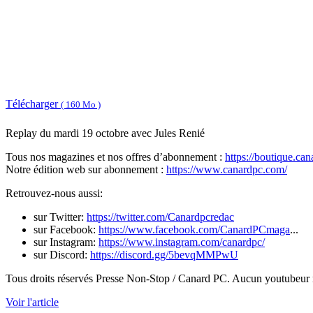
Télécharger
( 160 Mo )
Replay du mardi 19 octobre avec Jules Renié
Tous nos magazines et nos offres d’abonnement :
https://boutique.ca
Notre édition web sur abonnement :
https://www.canardpc.com/
Retrouvez-nous aussi:
sur Twitter:
https://twitter.com/Canardpcredac
sur Facebook:
https://www.facebook.com/CanardPCmaga
...
sur Instagram:
https://www.instagram.com/canardpc/
sur Discord:
https://discord.gg/5bevqMMPwU
Tous droits réservés Presse Non-Stop / Canard PC. Aucun youtubeur n'
Voir l'article