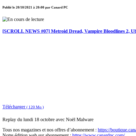
Publié le
20/10/2021 à 20:00
par
Canard PC
[SCROLL NEWS #07] Metroid Dread, Vampire Bloodlines 2, Ubi
Télécharger
( 120 Mo )
Replay du lundi 18 octobre avec Noël Malware
Tous nos magazines et nos offres d’abonnement :
https://boutique.ca
Notre édition web sur abonnement :
https://www.canardpc.com/