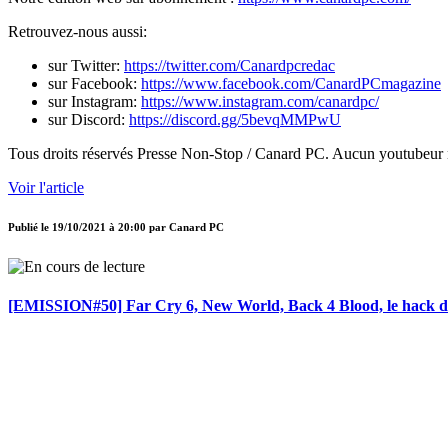
Retrouvez-nous aussi:
sur Twitter:
https://twitter.com/Canardpcredac
sur Facebook:
https://www.facebook.com/CanardPCmagazine
sur Instagram:
https://www.instagram.com/canardpc/
sur Discord:
https://discord.gg/5bevqMMPwU
Tous droits réservés Presse Non-Stop / Canard PC. Aucun youtubeur n'
Voir l'article
Publié le
19/10/2021 à 20:00
par
Canard PC
[EMISSION#50] Far Cry 6, New World, Back 4 Blood, le hack de