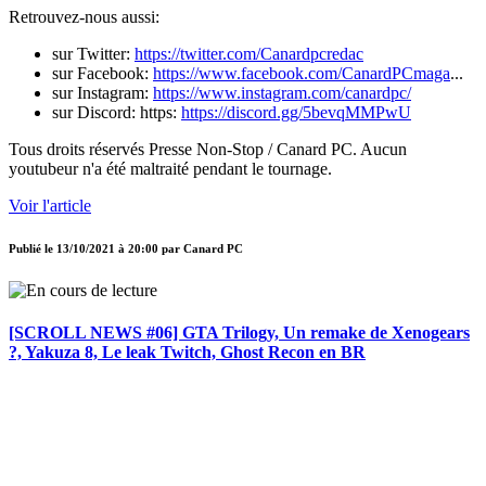
Retrouvez-nous aussi:
sur Twitter:
https://twitter.com/Canardpcredac
sur Facebook:
https://www.facebook.com/CanardPCmaga
...
sur Instagram:
https://www.instagram.com/canardpc/
sur Discord: https:
https://discord.gg/5bevqMMPwU
Tous droits réservés Presse Non-Stop / Canard PC. Aucun
youtubeur n'a été maltraité pendant le tournage.
Voir l'article
Publié le
13/10/2021 à 20:00
par
Canard PC
[SCROLL NEWS #06] GTA Trilogy, Un remake de Xenogears
?, Yakuza 8, Le leak Twitch, Ghost Recon en BR